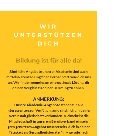
WIR
UNTERSTÜTZEN
DICH
Bildung ist für alle da!
Sämtliche Angebote unserer Akademie sind auch
mittels Ratenzahlung finanzierbar. Vertraue dich uns
an. Wir finden gemeinsam eine optimale Lösung, dir
deinen Weg hin zu deiner Berufung zu ebnen.
ANMERKUNG:
Unsere Akademie-Angebote stehen für alle
Interessenten zur Verfügung und sind nicht mit einer
Vereinsmitgliedschaft verbunden. Vielmehr ist die
Mitgliedschaft in unserem Berufsverband ein sehr
gern genutztes Angebot unsererseits, dich in deiner
Tätigkeit als Gesundheitsberater*in – gerade nach